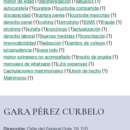
menor de edad
(1)
desheredación
(1)
abuelos
(1)
autocuratela
(1)
curatela
(1)
custodia compartida
(1)
discapacidad
(1)
ruptura pareja
(1)
custodia mascotas
(1)
derecho penal
(1)
vishing
(1)
smishing
(1)
SMS
(1)
fraude
(1)
phishing
(1)
estafa
(1)
psicólogo
(1)
actualización
(1)
derecho laboral
(1)
nuevas medidas
(1)
conciliación
(1)
irrevocabiliddad
(1)
adopción
(1)
cambio de colegio
(1)
jurisprudencia
(1)
casa nido
(1)
menor extranjero no acompañado
(1)
medio de prueba
(1)
mensajes de whatsapp
(1)
Litis expensas
(1)
Capitulaciones matrimoniales
(1)
Unión de hecho
(1)
Matrimonio
(1)
GARA PÉREZ CURBELO
Dirección:
Calle del General Oráa, 26 1ºD