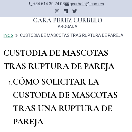
Pasar
+34 614 30 74 08
gcurbelo@icam.es
phone
email
al
contenido
GARA PÉREZ CURBELO
principal
ABOGADA
navigate_next
RUTA DE NAVEGACIÓN
Inicio
CUSTODIA DE MASCOTAS TRAS RUPTURA DE PAREJA
CUSTODIA DE MASCOTAS
TRAS RUPTURA DE PAREJA
CÓMO SOLICITAR LA
CUSTODIA DE MASCOTAS
TRAS UNA RUPTURA DE
PAREJA