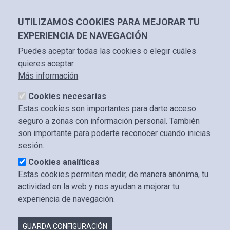
Pasar
+34 614 30 74 08
gcurbelo@icam.es
phone
email
al
UTILIZAMOS COOKIES PARA MEJORAR TU
contenido
EXPERIENCIA DE NAVEGACIÓN
principal
GARA PÉREZ CURBELO
Puedes aceptar todas las cookies o elegir cuáles
ABOGADA
quieres aceptar
Más información
navigate_next
RUTA DE NAVEGACIÓN
Inicio
Contacto
Cookies necesarias
Estas cookies son importantes para darte acceso
CONTACTO
seguro a zonas con información personal. También
son importante para poderte reconocer cuando inicias
¿Necesitas asesoramiento legal? Estoy aquí para ayudarte.
sesión.
Cookies analíticas
No dudes en escribirme a través del formulario adjunto y me
Estas cookies permiten medir, de manera anónima, tu
pondré en contacto contigo en la mayor brevedad posible.
actividad en la web y nos ayudan a mejorar tu
Cualquier información que compartas será tratada con
experiencia de navegación.
absoluta confidencialidad.
GUARDA CONFIGURACIÓN
Indica que el campo es obligatorio