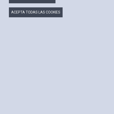
Nombre
ACEPTA TODAS LAS COOKIES
Email
Debe seguir el formato de un correo electrónico válido. Por
ejemplo: nombre@ejemplo.com
Teléfono
Asunto