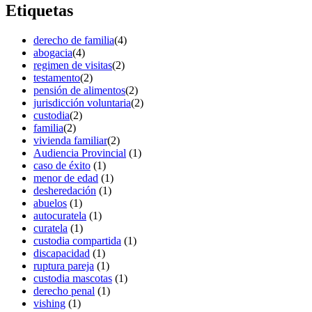
Etiquetas
derecho de familia
(4)
abogacia
(4)
regimen de visitas
(2)
testamento
(2)
pensión de alimentos
(2)
jurisdicción voluntaria
(2)
custodia
(2)
familia
(2)
vivienda familiar
(2)
Audiencia Provincial
(1)
caso de éxito
(1)
menor de edad
(1)
desheredación
(1)
abuelos
(1)
autocuratela
(1)
curatela
(1)
custodia compartida
(1)
discapacidad
(1)
ruptura pareja
(1)
custodia mascotas
(1)
derecho penal
(1)
vishing
(1)