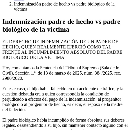
Ruta
Indemnización padre de hecho vs padre biológico de la
víctima
de
navegación
Indemnización padre de hecho vs padre
biológico de la víctima
EL DERECHO DE INDEMNIZACIÓN DE UN PADRE DE
HECHO, QUIÉN REALMENTE EJERCIÓ COMO TAL,
FRENTE AL INCUMPLIMIENTO ABSOLUTO DEL PADRE
BIOLÓGICO DE LA VÍCTIMA:
Hoy comentamos la Sentencia del Tribunal Supremo (Sala de lo
Civil), Sección 1.ª, de 13 de marzo de 2025, núm. 384/2025, rec.
2980/2020.
En este caso, el hijo había fallecido en un accidente de tráfico, y la
cuestión debatida era a quién correspondía la condición de
perjudicado a efectos del pago de la indemnización: al progenitor
biológico o al progenitor de hecho, es decir, el esposo de la madre
del fallecido.
El padre biológico había incumplido de forma absoluta sus deberes
legales, desatendiendo a su hijo, sin mantener contacto alguno con él