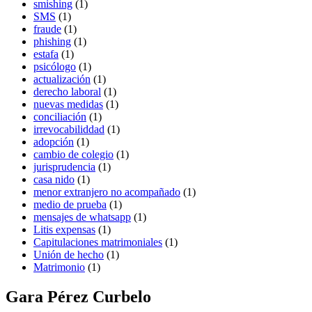
smishing
(1)
SMS
(1)
fraude
(1)
phishing
(1)
estafa
(1)
psicólogo
(1)
actualización
(1)
derecho laboral
(1)
nuevas medidas
(1)
conciliación
(1)
irrevocabiliddad
(1)
adopción
(1)
cambio de colegio
(1)
jurisprudencia
(1)
casa nido
(1)
menor extranjero no acompañado
(1)
medio de prueba
(1)
mensajes de whatsapp
(1)
Litis expensas
(1)
Capitulaciones matrimoniales
(1)
Unión de hecho
(1)
Matrimonio
(1)
Gara Pérez Curbelo