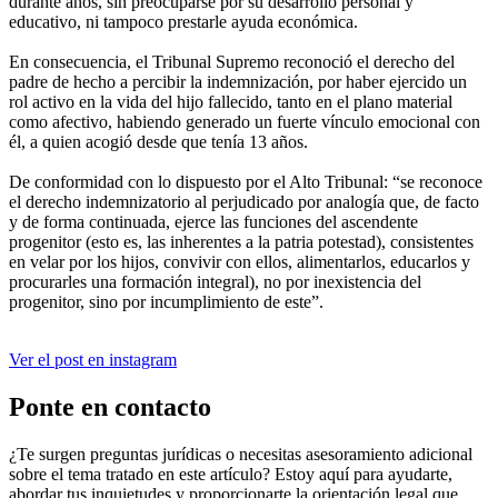
durante años, sin preocuparse por su desarrollo personal y
educativo, ni tampoco prestarle ayuda económica.
En consecuencia, el Tribunal Supremo reconoció el derecho del
padre de hecho a percibir la indemnización, por haber ejercido un
rol activo en la vida del hijo fallecido, tanto en el plano material
como afectivo, habiendo generado un fuerte vínculo emocional con
él, a quien acogió desde que tenía 13 años.
De conformidad con lo dispuesto por el Alto Tribunal: “se reconoce
el derecho indemnizatorio al perjudicado por analogía que, de facto
y de forma continuada, ejerce las funciones del ascendente
progenitor (esto es, las inherentes a la patria potestad), consistentes
en velar por los hijos, convivir con ellos, alimentarlos, educarlos y
procurarles una formación integral), no por inexistencia del
progenitor, sino por incumplimiento de este”.
Ver el post en instagram
Ponte en contacto
¿Te surgen preguntas jurídicas o necesitas asesoramiento adicional
sobre el tema tratado en este artículo? Estoy aquí para ayudarte,
abordar tus inquietudes y proporcionarte la orientación legal que