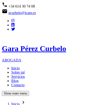
Pasar
phone
+34 614 30 74 08
al
email
contenido
gcurbelo@icam.es
principal
Gara Pérez Curbelo
ABOGADA
Inicio
Sobre mí
Navegación
Servicios
principal
Blog
Contacto
Show main menu
navigate_next
Inicio