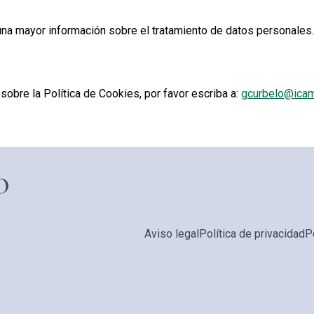
na mayor información sobre el tratamiento de datos personales.
sobre la Política de Cookies, por favor escriba a:
gcurbelo@ica
O
PIE DE PÁGINA
Aviso legal
Política de privacidad
P