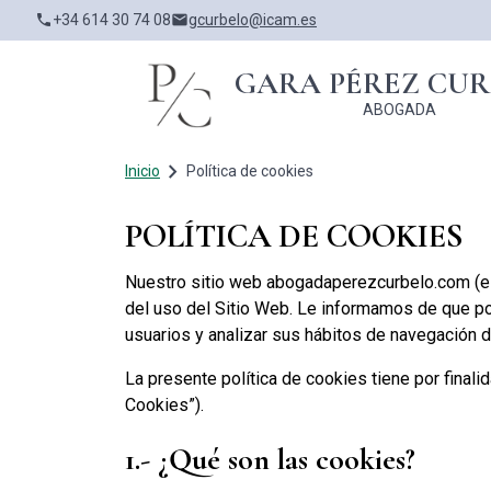
Pasar
+34 614 30 74 08
gcurbelo@icam.es
phone
email
al
contenido
GARA PÉREZ CUR
principal
ABOGADA
navigate_next
RUTA DE NAVEGACIÓN
Inicio
Política de cookies
POLÍTICA DE COOKIES
Nuestro sitio web abogadaperezcurbelo.com (el 
del uso del Sitio Web. Le informamos de que pode
usuarios y analizar sus hábitos de navegación d
La presente política de cookies tiene por finali
Cookies”).
1.- ¿Qué son las cookies?