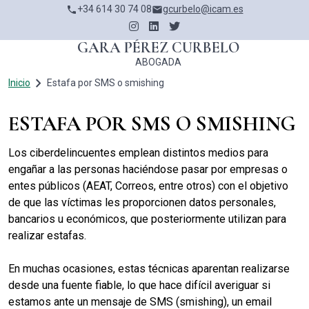
Pasar
+34 614 30 74 08
gcurbelo@icam.es
phone
email
al
contenido
GARA PÉREZ CURBELO
principal
ABOGADA
navigate_next
RUTA DE NAVEGACIÓN
Inicio
Estafa por SMS o smishing
ESTAFA POR SMS O SMISHING
Los ciberdelincuentes emplean distintos medios para
engañar a las personas haciéndose pasar por empresas o
entes públicos (AEAT, Correos, entre otros) con el objetivo
de que las víctimas les proporcionen datos personales,
bancarios u económicos, que posteriormente utilizan para
realizar estafas.
En muchas ocasiones, estas técnicas aparentan realizarse
desde una fuente fiable, lo que hace difícil averiguar si
estamos ante un mensaje de SMS (smishing), un email