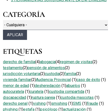
CATEGORÍA
ETIQUETAS
derecho de familia
(4)
abogacia
(4)
regimen de visitas
(2)
testamento
(2)
pensión de alimentos
(2)
jurisdicción voluntaria
(2)
custodia
(2)
familia
(2)
vivienda familiar
(2)
Audiencia Provincial
(1)
caso de éxito
(1)
menor de edad
(1)
desheredación
(1)
abuelos
(1)
autocuratela
(1)
curatela
(1)
custodia compartida
(1)
discapacidad
(1)
ruptura pareja
(1)
custodia mascotas
(1)
derecho penal
(1)
vishing
(1)
smishing
(1)
SMS
(1)
fraude
(1)
phishing
(1)
estafa
(1)
psicólogo
(1)
actualización
(1)