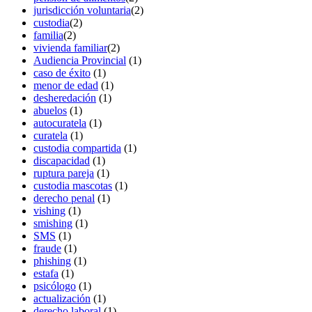
jurisdicción voluntaria
(2)
custodia
(2)
familia
(2)
vivienda familiar
(2)
Audiencia Provincial
(1)
caso de éxito
(1)
menor de edad
(1)
desheredación
(1)
abuelos
(1)
autocuratela
(1)
curatela
(1)
custodia compartida
(1)
discapacidad
(1)
ruptura pareja
(1)
custodia mascotas
(1)
derecho penal
(1)
vishing
(1)
smishing
(1)
SMS
(1)
fraude
(1)
phishing
(1)
estafa
(1)
psicólogo
(1)
actualización
(1)
derecho laboral
(1)