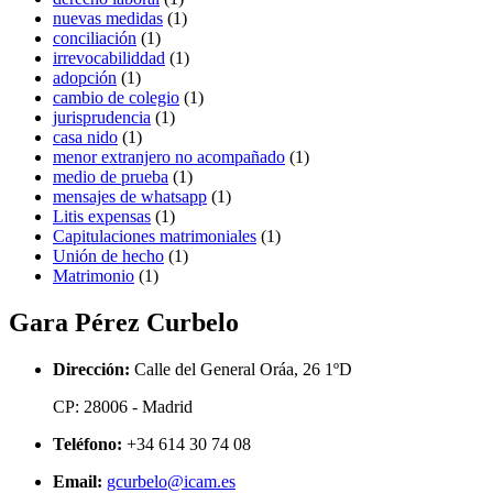
nuevas medidas
(1)
conciliación
(1)
irrevocabiliddad
(1)
adopción
(1)
cambio de colegio
(1)
jurisprudencia
(1)
casa nido
(1)
menor extranjero no acompañado
(1)
medio de prueba
(1)
mensajes de whatsapp
(1)
Litis expensas
(1)
Capitulaciones matrimoniales
(1)
Unión de hecho
(1)
Matrimonio
(1)
Gara Pérez Curbelo
Dirección:
Calle del General Oráa, 26 1ºD
CP: 28006 - Madrid
Teléfono:
+34 614 30 74 08
Email:
gcurbelo@icam.es