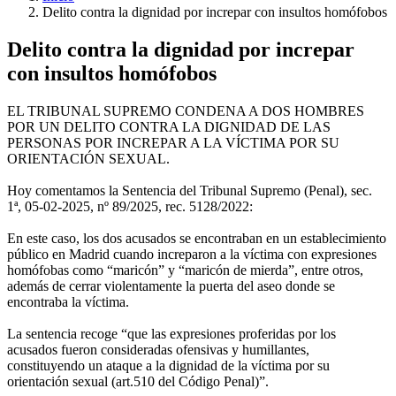
Ruta
Delito contra la dignidad por increpar con insultos homófobos
de
Delito contra la dignidad por increpar
navegación
con insultos homófobos
EL TRIBUNAL SUPREMO CONDENA A DOS HOMBRES
POR UN DELITO CONTRA LA DIGNIDAD DE LAS
PERSONAS POR INCREPAR A LA VÍCTIMA POR SU
ORIENTACIÓN SEXUAL.
Hoy comentamos la Sentencia del Tribunal Supremo (Penal), sec.
1ª, 05-02-2025, nº 89/2025, rec. 5128/2022:
En este caso, los dos acusados se encontraban en un establecimiento
público en Madrid cuando increparon a la víctima con expresiones
homófobas como “maricón” y “maricón de mierda”, entre otros,
además de cerrar violentamente la puerta del aseo donde se
encontraba la víctima.
La sentencia recoge “que las expresiones proferidas por los
acusados fueron consideradas ofensivas y humillantes,
constituyendo un ataque a la dignidad de la víctima por su
orientación sexual (art.510 del Código Penal)”.