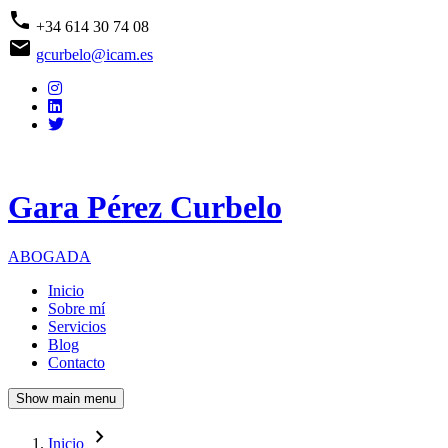
Pasar
phone
+34 614 30 74 08
al
email
contenido
gcurbelo@icam.es
principal
Gara Pérez Curbelo
ABOGADA
Inicio
Sobre mí
Navegación
Servicios
principal
Blog
Contacto
Show main menu
navigate_next
Inicio